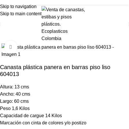
LLAMAR:
324 280 01 23
LLAMAR:
304 286 00 42
Skip to navigation
Skip to main content
Importante
Click para agrandar
Venta mínima en Bogotá de 30 unidades. 100
unidades a nivel nacional.
Canasta plástica panera en barras piso liso
604013
Altura: 13 cms
Ancho: 40 cms
Largo: 60 cms
Peso 1,6 Kilos
Capacidad de cargue 14 Kilos
Marcación con cinta de colores y/o postizo