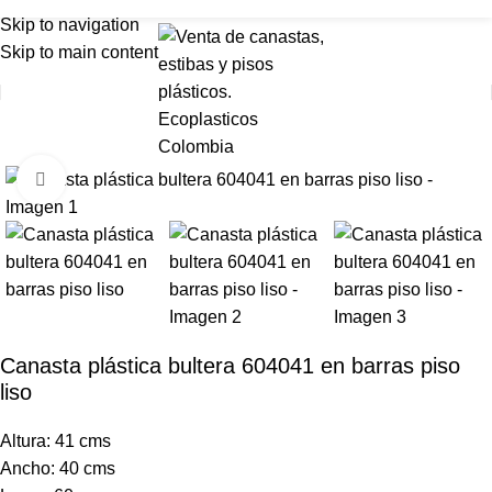
LLAMAR:
324 280 01 23
LLAMAR:
304 286 00 42
Skip to navigation
Skip to main content
Importante
Venta mínima en Bogotá de 30 unidades. 100 unidades a
Click para agrandar
nivel nacional.
Canasta plástica bultera 604041 en barras piso
liso
Altura: 41 cms
Ancho: 40 cms